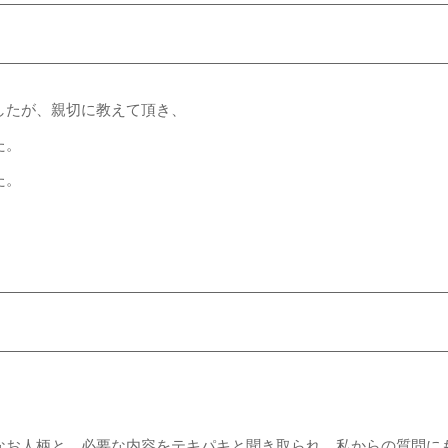
したが、親切に教えて頂き、
た。
た。
なお人柄と、必要な内容をテキパキと聞き取られ、私からの質問に