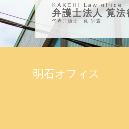
KAKEHI Law office
弁護士法人 筧法
代表弁護士 筧 宗憲
明石オフィス