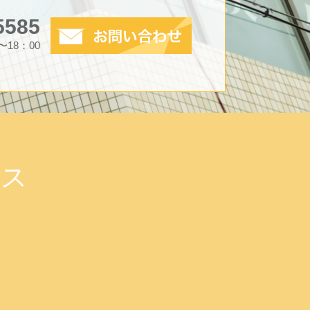
5585
0〜18：00
ィス