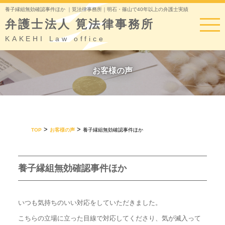
養子縁組無効確認事件ほか ｜筧法律事務所｜明石・篠山で40年以上の弁護士実績
弁護士法人 筧法律事務所
KAKEHI Law office
お客様の声
>
>
TOP
お客様の声
養子縁組無効確認事件ほか
養子縁組無効確認事件ほか
いつも気持ちのいい対応をしていただきました。
こちらの立場に立った目線で対応してくださり、気が滅入って